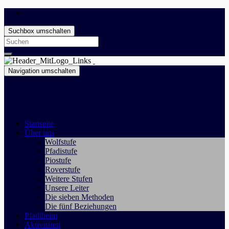
Suchbox umschalten
Search
for:
Navigation umschalten
Battasendas Capricorn Engiadina Bassa
Die Pfadi im Unterengadin (GR)
Startseite
Über uns
Wolfstufe
Pfadistufe
Piostufe
Roverstufe
Weitere Stufen
Unsere Leiter
Die sieben Methoden
Die fünf Beziehungen
Pfadiheim
Aktivitäten