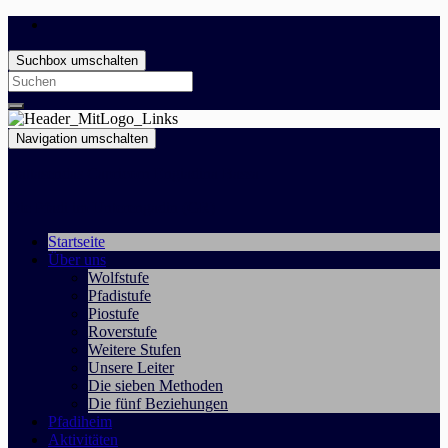
Suchbox umschalten
Search
for:
Navigation umschalten
Battasendas Capricorn Engiadina Bassa
Die Pfadi im Unterengadin (GR)
Startseite
Über uns
Wolfstufe
Pfadistufe
Piostufe
Roverstufe
Weitere Stufen
Unsere Leiter
Die sieben Methoden
Die fünf Beziehungen
Pfadiheim
Aktivitäten