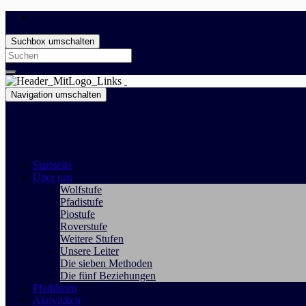
Suchbox umschalten
Search
for:
Navigation umschalten
Battasendas Capricorn Engiadina Bassa
Die Pfadi im Unterengadin (GR)
Startseite
Über uns
Wolfstufe
Pfadistufe
Piostufe
Roverstufe
Weitere Stufen
Unsere Leiter
Die sieben Methoden
Die fünf Beziehungen
Pfadiheim
Aktivitäten