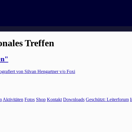
nales Treffen
en"
m
Aktivitäten
Fotos
Shop
Kontakt
Downloads
Geschützt: Leiterforum
I