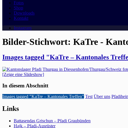
Fotos
Shop
Downloads
Kontakt
Instagram
Bilder-Stichwort:
KaTre - Kanto
Images tagged "KaTre – Kantonales Treff
[Zeige eine Slideshow]
In diesem Abschnitt
Images tagged "KaTre – Kantonales Treffen"
Test
Über uns
Pfadihei
Links
Battasendas Grischun – Pfadi Graubünden
Hajk – Pfadi-Ausrüster